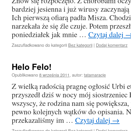
Znów się rozpoczęło. Z chorobami oczy
bardziej jesienna i już wirusy zaczynają
Ich pierwszą ofiarą padła Misza. Chodzi
narzekała że się źle czuje. Potem przesz
poniedziałek jak mnie …
Czytaj dalej
Zaszufladkowano do kategorii
Bez kategorii
|
Dodaj komentarz
Helo Felo!
Opublikowano
8 września 2011
,
autor:
tatamaracje
Z wielką radością pragnę ogłosić Urbi et
przyszedł dziś w nocy mój siostrzenie
wszyscy, że rodzina nam się powiększa,
pewno kolejnych wątków do opisania. Na
przekazaliśmy im …
Czytaj dalej
→
Zaszufladkowano do kategorii
Bez kategorii
|
Dodaj komentarz