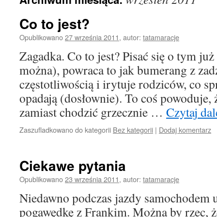
Co to jest?
Opublikowano
27 września 2011
,
autor:
tatamaracje
Zagadka. Co to jest? Pisać się o tym już 
można), powraca to jak bumerang z zad
częstotliwością i irytuje rodziców, co s
opadają (dosłownie). To coś powoduje, 
zamiast chodzić grzecznie …
Czytaj dal
Zaszufladkowano do kategorii
Bez kategorii
|
Dodaj komentarz
Ciekawe pytania
Opublikowano
23 września 2011
,
autor:
tatamaracje
Niedawno podczas jazdy samochodem u
pogawędkę z Frankim. Można by rzec, że