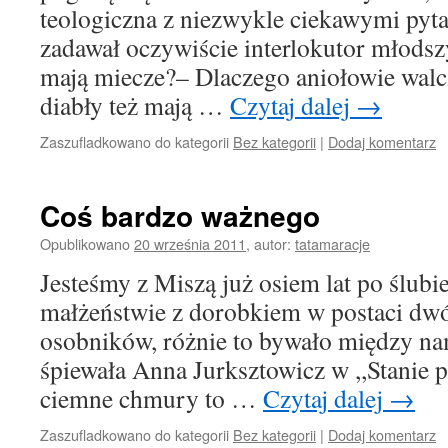
teologiczna z niezwykle ciekawymi pyta
zadawał oczywiście interlokutor młodsz
mają miecze?– Dlaczego aniołowie walc
diabły też mają …
Czytaj dalej
→
Zaszufladkowano do kategorii
Bez kategorii
|
Dodaj komentarz
Coś bardzo ważnego
Opublikowano
20 września 2011
,
autor:
tatamaracje
Jesteśmy z Miszą już osiem lat po ślubie
małżeństwie z dorobkiem w postaci dw
osobników, różnie to bywało między nam
śpiewała Anna Jurksztowicz w ,,Stanie 
ciemne chmury to …
Czytaj dalej
→
Zaszufladkowano do kategorii
Bez kategorii
|
Dodaj komentarz