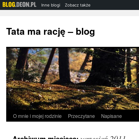
Inne blogi
Zobacz także
Przejdź
do
Tata ma rację – blog
treści
O mnie i mojej rodzinie
Przeczytane
Napisane
wrzesień 2011
Archiwum miesiąca: